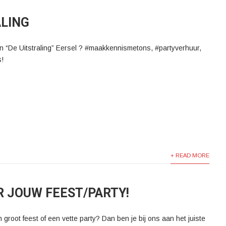
ALING
 in “De Uitstraling” Eersel ? #maakkennismetons, #partyverhuur,
s!
+ READ MORE
R JOUW FEEST/PARTY!
n groot feest of een vette party? Dan ben je bij ons aan het juiste