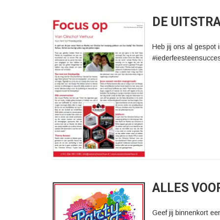
DE UITSTR
Heb jij ons al gespot
#iederfeesteensucce
ALLES VOO
Geef jij binnenkort ee