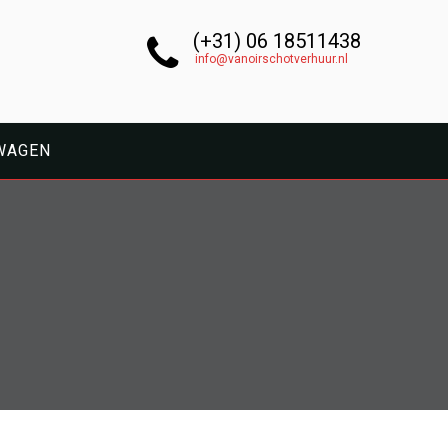
(+31) 06 18511438
info@vanoirschotverhuur.nl
WAGEN