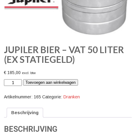
JUPILER BIER – VAT 50 LITER
(EX STATIEGELD)
€
185,00
excl. btw
Jupiler
Toevoegen aan winkelwagen
bier
-
vat
Artikelnummer:
165
Categorie:
Dranken
50
liter
(ex
Beschrijving
statiegeld)
aantal
BESCHRIJVING