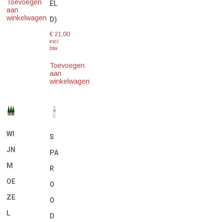
Toevoegen
EL
aan
winkelwagen
D)
€
21,00
excl.
btw
Toevoegen
aan
winkelwagen
WI
S
JN
PA
M
R
OE
O
ZE
O
L
D