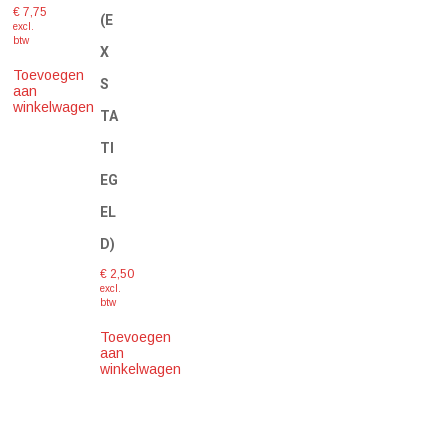
€
7,75
(E
excl.
btw
X
Toevoegen
S
aan
winkelwagen
TA
TI
EG
EL
D)
€
2,50
excl.
btw
Toevoegen
aan
winkelwagen