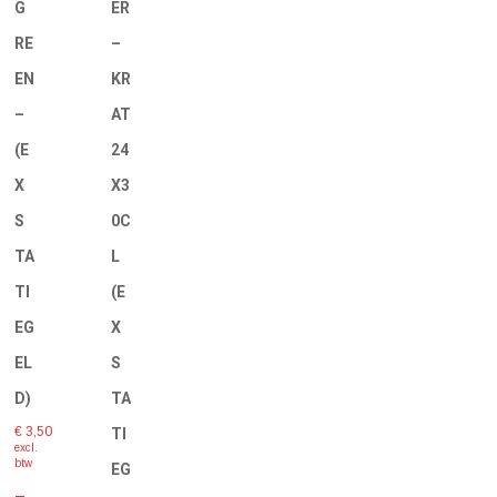
G
ER
RE
–
EN
KR
–
AT
(E
24
X
X3
S
0C
TA
L
TI
(E
EG
X
EL
S
D)
TA
€
3,50
TI
excl.
btw
EG