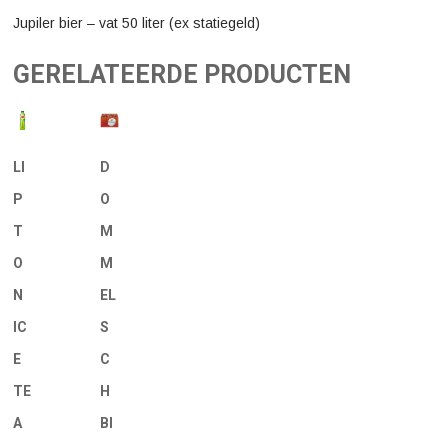
Jupiler bier – vat 50 liter (ex statiegeld)
GERELATEERDE PRODUCTEN
LI
D
P
O
T
M
O
M
N
EL
IC
S
E
C
TE
H
A
BI