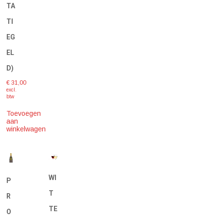
TA
TI
EG
EL
D)
€
31,00
excl.
btw
Toevoegen
aan
winkelwagen
WI
P
T
R
TE
O