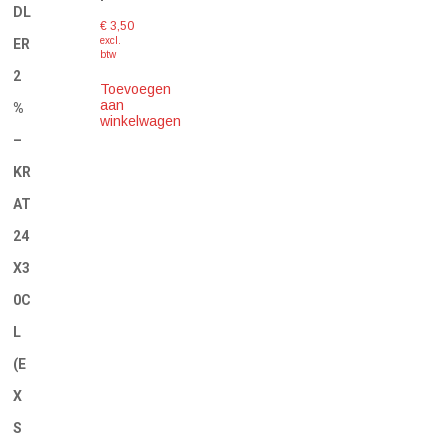
DL
€
3,50
excl.
ER
btw
2
Toevoegen
aan
%
winkelwagen
–
KR
AT
24
X3
0C
L
(E
X
S