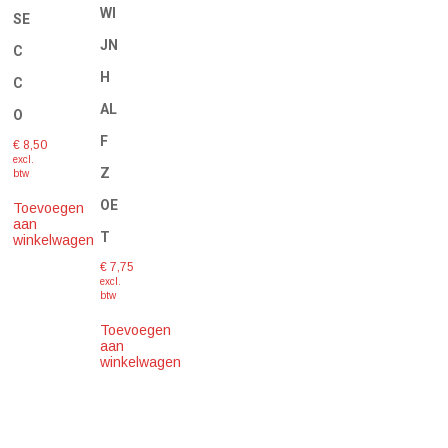
WI
SE
JN
C
H
C
AL
O
F
€
8,50
excl.
Z
btw
OE
Toevoegen
aan
T
winkelwagen
€
7,75
excl.
btw
Toevoegen
aan
winkelwagen