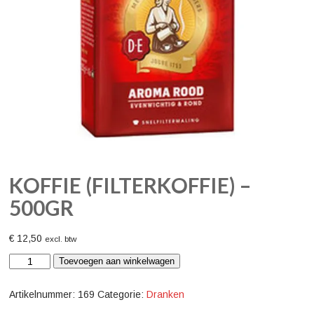
KOFFIE (FILTERKOFFIE) –
500GR
€
12,50
excl. btw
Koffie
Toevoegen aan winkelwagen
(filterkoffie)
-
500gr
Artikelnummer:
169
Categorie:
Dranken
aantal