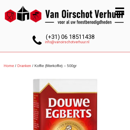
(+31) 06 18511438
info@vanoirschotverhuur.nl
Home
/
Dranken
/ Koffie (filterkoffie) – 500gr