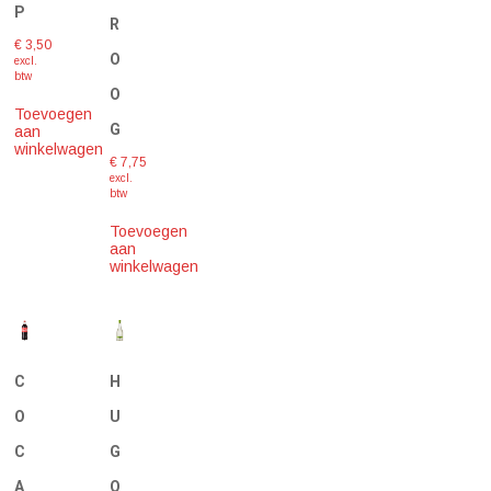
P
R
€
3,50
O
excl.
btw
O
Toevoegen
G
aan
winkelwagen
€
7,75
excl.
btw
Toevoegen
aan
winkelwagen
C
H
O
U
C
G
A
O