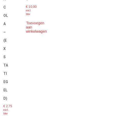
€
10,00
C
excl.
btw
OL
Toevoegen
A
aan
winkelwagen
–
(E
X
S
TA
TI
EG
EL
D)
€
2,75
excl.
btw