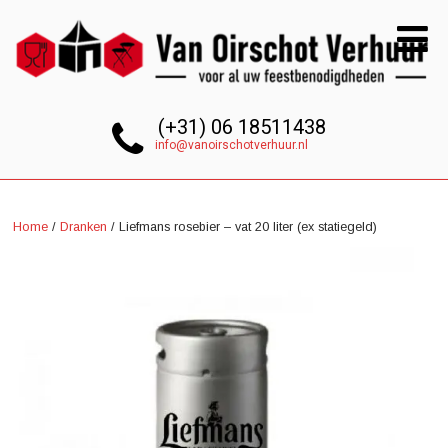
(+31) 06 18511438
info@vanoirschotverhuur.nl
Home
/
Dranken
/ Liefmans rosebier – vat 20 liter (ex statiegeld)