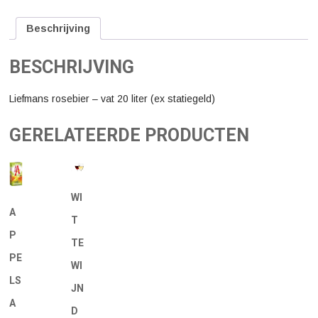
20
liter
(ex
Beschrijving
statiegeld)
aantal
BESCHRIJVING
Liefmans rosebier – vat 20 liter (ex statiegeld)
GERELATEERDE PRODUCTEN
WI
A
T
P
TE
PE
WI
LS
JN
A
D