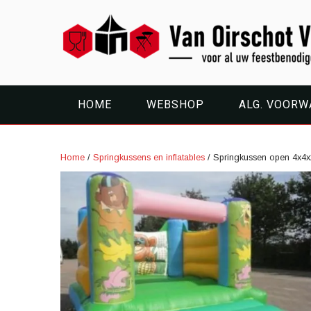
HOME
WEBSHOP
ALG. VOOR
Home
/
Springkussens en inflatables
/ Springkussen open 4x4x