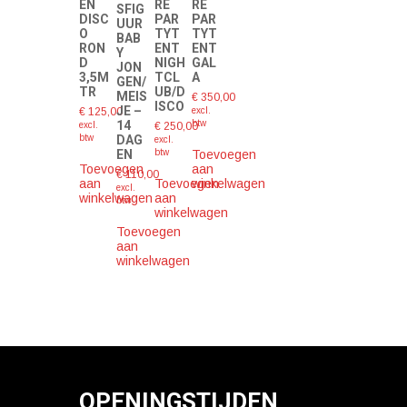
EN
RE
RE
SFIG
DISC
PAR
PAR
UUR
O
TYT
TYT
BAB
RON
ENT
ENT
Y
D
NIGH
GAL
JON
3,5M
TCL
A
GEN/
TR
UB/D
MEIS
€
350,00
ISCO
JE –
€
125,00
excl.
14
btw
excl.
€
250,00
DAG
btw
excl.
EN
Toevoegen
btw
Toevoegen
aan
€
110,00
aan
Toevoegen
winkelwagen
excl.
winkelwagen
aan
btw
winkelwagen
Toevoegen
aan
winkelwagen
OPENINGSTIJDEN