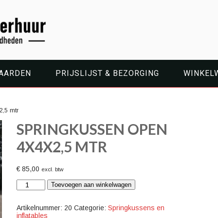
WAARDEN
PRIJSLIJST & BEZORGING
WINKEL
2,5 mtr
SPRINGKUSSEN OPEN
4X4X2,5 MTR
€
85,00
excl. btw
Springkussen
Toevoegen aan winkelwagen
open
4x4x2,5
mtr
Artikelnummer:
20
Categorie:
Springkussens en
aantal
inflatables