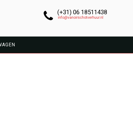
(+31) 06 18511438
info@vanoirschotverhuur.nl
WAGEN