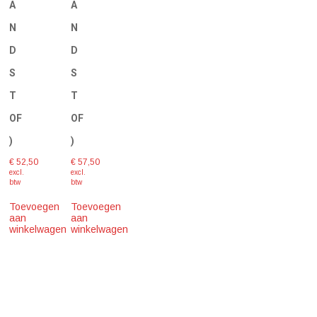
A
A
N
N
D
D
S
S
T
T
OF
OF
)
)
€
52,50
€
57,50
excl.
excl.
btw
btw
Toevoegen
Toevoegen
aan
aan
winkelwagen
winkelwagen