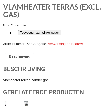
VLAMHEATER TERRAS (EXCL.
GAS)
€
32,50
excl. btw
Vlamheater
Toevoegen aan winkelwagen
terras
(excl.
gas)
Artikelnummer:
63
Categorie:
Verwarming en heaters
aantal
Beschrijving
BESCHRIJVING
Vlamheater terras zonder gas
GERELATEERDE PRODUCTEN