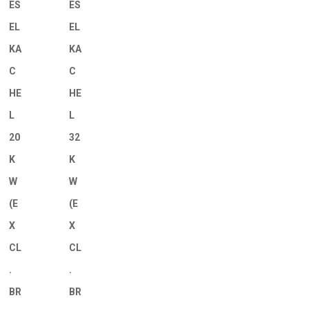
ES
ES
EL
EL
KA
KA
C
C
HE
HE
L
L
20
32
K
K
W
W
(E
(E
X
X
CL
CL
.
.
BR
BR