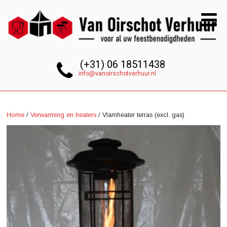
(+31) 06 18511438
info@vanoirschotverhuur.nl
Home
/
Verwarming en heaters
/ Vlamheater terras (excl. gas)