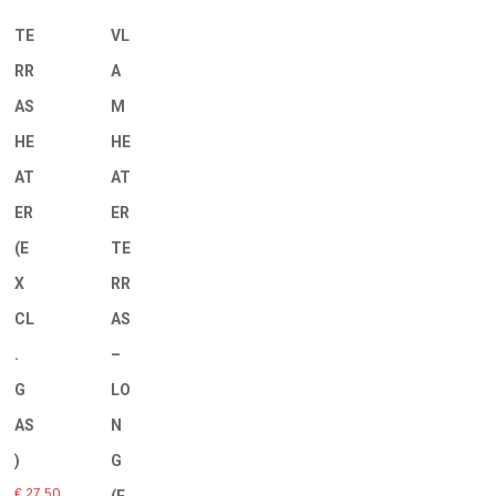
TE
VL
RR
A
AS
M
HE
HE
AT
AT
ER
ER
(E
TE
X
RR
CL
AS
.
–
G
LO
AS
N
)
G
€
27,50
(E