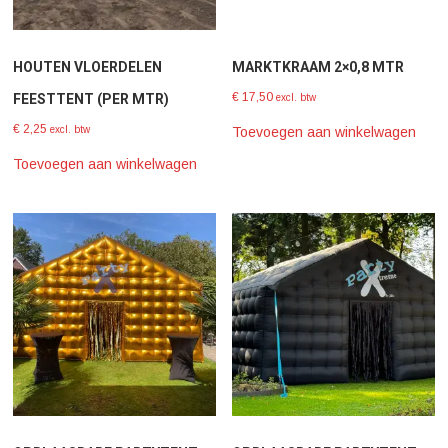
HOUTEN VLOERDELEN
MARKTKRAAM 2×0,8 MTR
€
17,50
FEESTTENT (PER MTR)
excl. btw
€
2,25
Toevoegen aan winkelwagen
excl. btw
Toevoegen aan winkelwagen