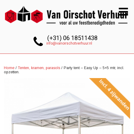
(+31) 06 18511438
info@vanoirschotverhuur.nl
Home
/
Tenten, kramen, parasols
/ Party tent – Easy Up – 5×5 mtr, incl.
opzetten.