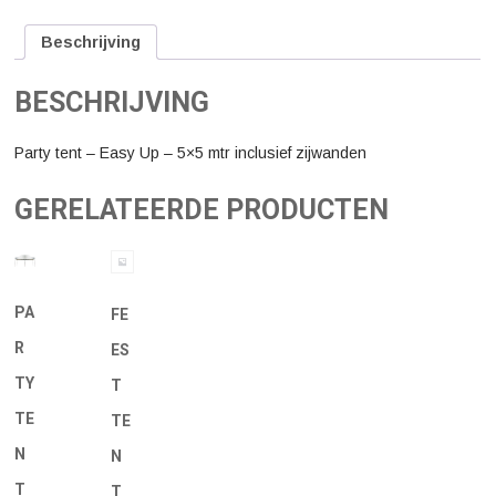
-
5x5
Beschrijving
mtr,
incl.
opzetten.
BESCHRIJVING
aantal
Party tent – Easy Up – 5×5 mtr inclusief zijwanden
GERELATEERDE PRODUCTEN
PA
FE
R
ES
TY
T
TE
TE
N
N
T
T