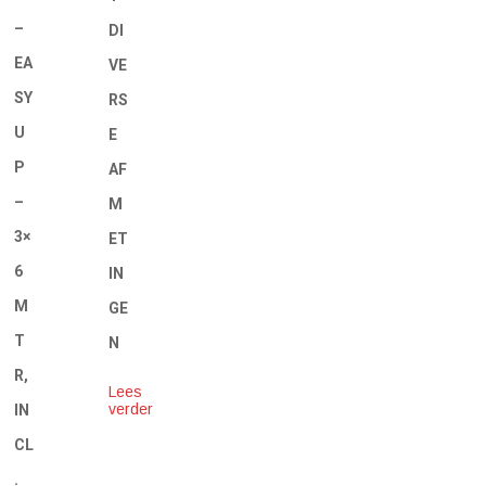
–
DI
EA
VE
SY
RS
U
E
P
AF
–
M
3×
ET
6
IN
M
GE
T
N
R,
Lees
verder
IN
CL
.