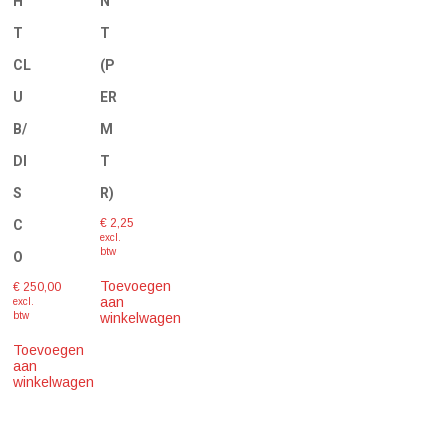
H
N
T
T
CL
(P
U
ER
B/
M
DI
T
S
R)
€
2,25
C
excl.
btw
O
Toevoegen
€
250,00
aan
excl.
winkelwagen
btw
Toevoegen
aan
winkelwagen