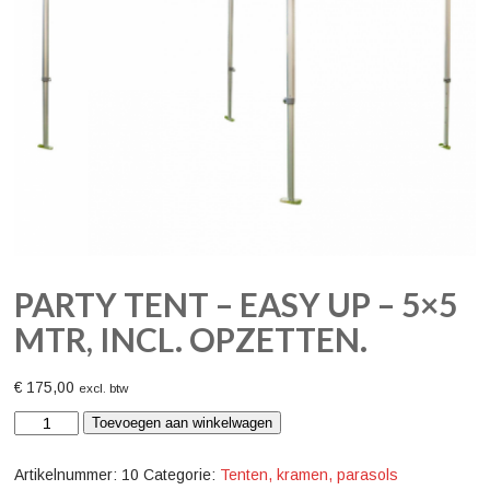
PARTY TENT – EASY UP – 5×5
MTR, INCL. OPZETTEN.
€
175,00
excl. btw
Party
Toevoegen aan winkelwagen
tent
-
Easy
Artikelnummer:
10
Categorie:
Tenten, kramen, parasols
Up