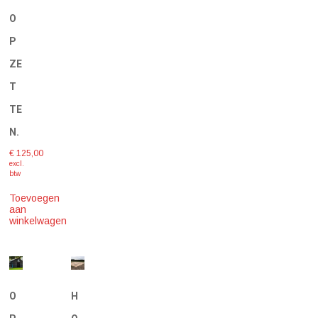
O
P
ZE
T
TE
N.
€
125,00
excl.
btw
Toevoegen
aan
winkelwagen
O
H