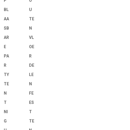
P
O
BL
U
AA
TE
SB
N
AR
VL
E
OE
PA
R
R
DE
TY
LE
TE
N
N
FE
T
ES
NI
T
G
TE